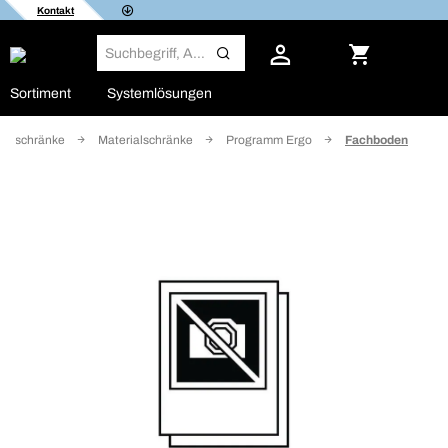
Kontakt
Sortiment
Systemlösungen
denschränke
Materialschränke
Programm Ergo
Fachboden