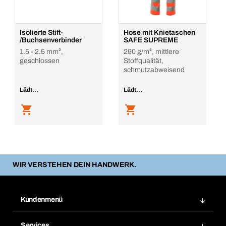
Isolierte Stift-
Hose mit Knietaschen
/Buchsenverbinder
SAFE SUPREME
1.5 - 2.5 mm²,
290 g/m², mittlere
geschlossen
Stoffqualität,
schmutzabweisend
Lädt...
Lädt...
WIR VERSTEHEN DEIN HANDWERK.
Kundenmenü
Zuletzt bestellte Produkte
Services