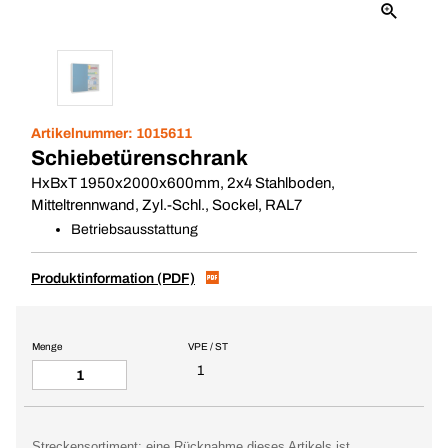
Artikelnummer:
1015611
Schiebetürenschrank
HxBxT 1950x2000x600mm, 2x4 Stahlboden,
Mitteltrennwand, Zyl.-Schl., Sockel, RAL7
Betriebsausstattung
Produktinformation (PDF)
Menge
VPE / ST
1
Streckensortiment: eine Rücknahme dieses Artikels ist