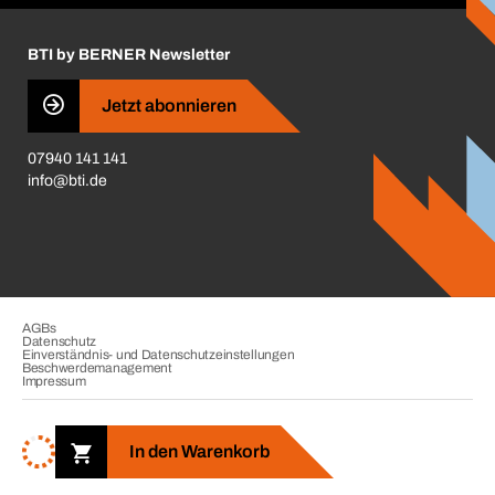
Insektenschutzplaner
Nutzungsbedingungen
Regalplaner
BTI by BERNER Newsletter
Haftungsausschluss
Qualitätsmanagement
Jetzt abonnieren
Zertifikate
07940 141 141
CVV-Liste
info@bti.de
Corporate Responsibility
Business Conduct
AGBs
Datenschutz
Einverständnis- und Datenschutzeinstellungen
Beschwerdemanagement
Impressum
Copyright © 2026. BTI Befestigungstechnik GmbH & Co. KG. Alle
Rechte vorbehalten. Verkauf nur an Unternehmer, Gewerbetreibende,
In den Warenkorb
Freiberufler und öffentliche Institutionen.