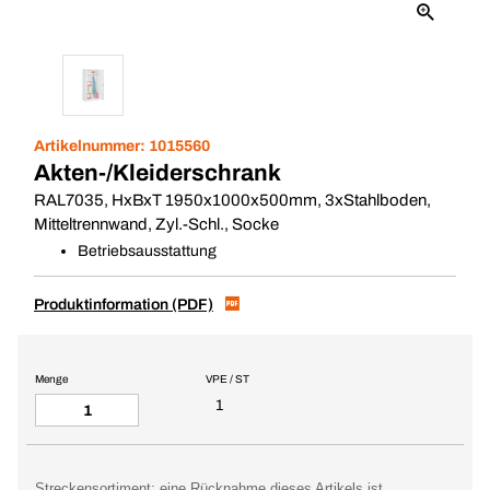
Artikelnummer:
1015560
Akten-/Kleiderschrank
RAL7035, HxBxT 1950x1000x500mm, 3xStahlboden,
Mitteltrennwand, Zyl.-Schl., Socke
Betriebsausstattung
Produktinformation (PDF)
Menge
VPE / ST
1
Streckensortiment: eine Rücknahme dieses Artikels ist