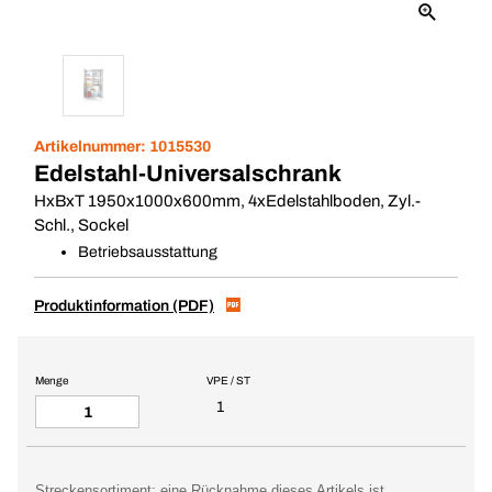
Artikelnummer:
1015530
Edelstahl-Universalschrank
HxBxT 1950x1000x600mm, 4xEdelstahlboden, Zyl.-
Schl., Sockel
Betriebsausstattung
Produktinformation (PDF)
Menge
VPE / ST
1
Streckensortiment: eine Rücknahme dieses Artikels ist