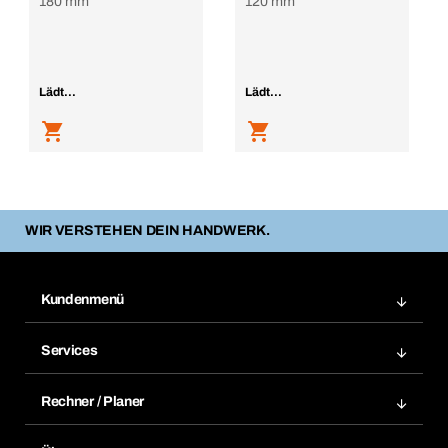
180 mm
120 mm
Lädt...
Lädt...
WIR VERSTEHEN DEIN HANDWERK.
Kundenmenü
Zuletzt bestellte Produkte
Services
Meine Bestellungen
Services im Überblick
Rechnungen
Rechner / Planer
BTI by BERNER App
Daueraufträge
Dübelrechner
Elektronischer Datenaustausch