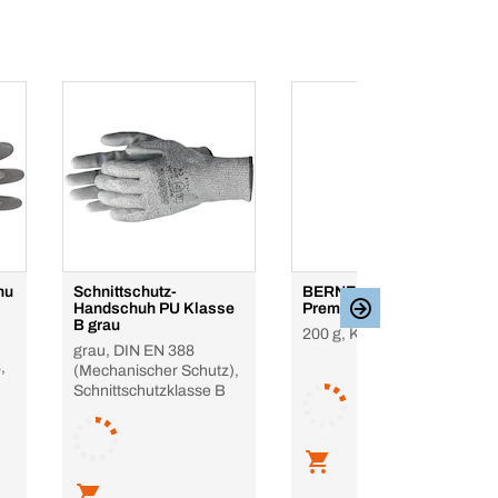
hu
Schnittschutz-
BERNER Waterstop
Handschuh PU Klasse
Premium
B grau
200 g, Kartusche
grau, DIN EN 388
,
(Mechanischer Schutz),
Schnittschutzklasse B