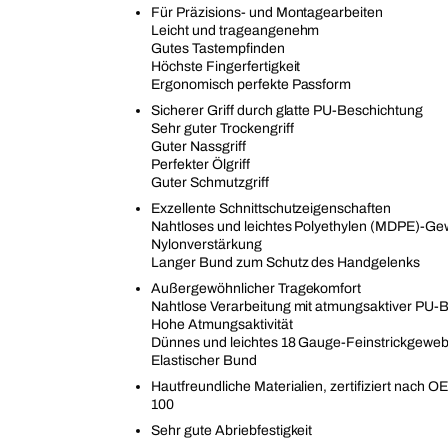
Für Präzisions- und Montagearbeiten
Leicht und trageangenehm
Gutes Tastempfinden
Höchste Fingerfertigkeit
Ergonomisch perfekte Passform
Sicherer Griff durch glatte PU-Beschichtung
Sehr guter Trockengriff
Guter Nassgriff
Perfekter Ölgriff
Guter Schmutzgriff
Exzellente Schnittschutzeigenschaften
Nahtloses und leichtes Polyethylen (MDPE)-Ge
Nylonverstärkung
Langer Bund zum Schutz des Handgelenks
Außergewöhnlicher Tragekomfort
Nahtlose Verarbeitung mit atmungsaktiver PU-
Hohe Atmungsaktivität
Dünnes und leichtes 18 Gauge-Feinstrickgewe
Elastischer Bund
Hautfreundliche Materialien, zertifiziert nach
100
Sehr gute Abriebfestigkeit