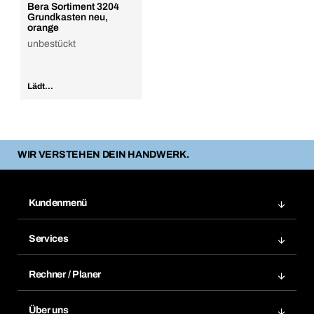
Bera Sortiment 3204
Grundkasten neu,
orange
unbestückt
Lädt...
WIR VERSTEHEN DEIN HANDWERK.
Kundenmenü
Zuletzt bestellte Produkte
Services
Meine Bestellungen
Services im Überblick
Rechnungen
Rechner / Planer
BTI by BERNER App
Daueraufträge
Dübelrechner
Elektronischer Datenaustausch
Über uns