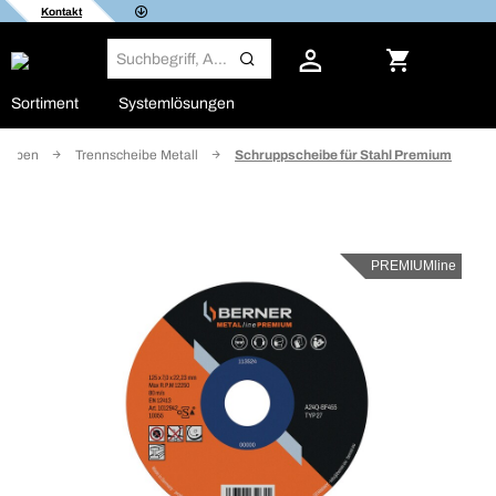
Kontakt
Sortiment
Systemlösungen
heiben
Trennscheibe Metall
Schruppscheibe für Stahl Premium
PREMIUMline