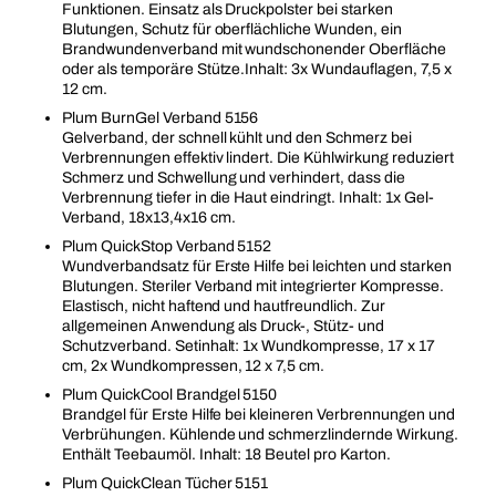
Funktionen. Einsatz als Druckpolster bei starken
Blutungen, Schutz für oberflächliche Wunden, ein
Brandwundenverband mit wundschonender Oberfläche
oder als temporäre Stütze.Inhalt: 3x Wundauflagen, 7,5 x
12 cm.
Plum BurnGel Verband 5156
Gelverband, der schnell kühlt und den Schmerz bei
Verbrennungen effektiv lindert. Die Kühlwirkung reduziert
Schmerz und Schwellung und verhindert, dass die
Verbrennung tiefer in die Haut eindringt. Inhalt: 1x Gel-
Verband, 18x13,4x16 cm.
Plum QuickStop Verband 5152
Wundverbandsatz für Erste Hilfe bei leichten und starken
Blutungen. Steriler Verband mit integrierter Kompresse.
Elastisch, nicht haftend und hautfreundlich. Zur
allgemeinen Anwendung als Druck-, Stütz- und
Schutzverband. Setinhalt: 1x Wundkompresse, 17 x 17
cm, 2x Wundkompressen, 12 x 7,5 cm.
Plum QuickCool Brandgel 5150
Brandgel für Erste Hilfe bei kleineren Verbrennungen und
Verbrühungen. Kühlende und schmerzlindernde Wirkung.
Enthält Teebaumöl. Inhalt: 18 Beutel pro Karton.
Plum QuickClean Tücher 5151