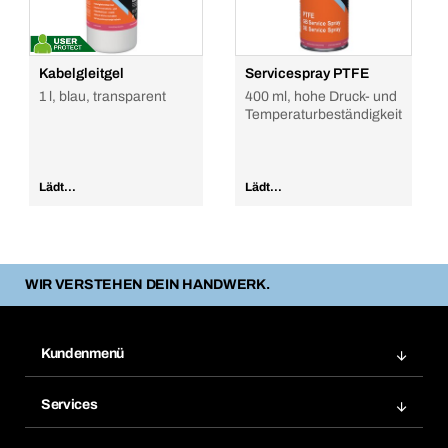
Kabelgleitgel
Servicespray PTFE
1 l, blau, transparent
400 ml, hohe Druck- und
Temperaturbeständigkeit
Lädt...
Lädt...
WIR VERSTEHEN DEIN HANDWERK.
Kundenmenü
Zuletzt bestellte Produkte
Services
Meine Bestellungen
Services im Überblick