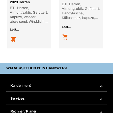
2023 Herren
BTI, Herren,
BTI, Herren,
Atmungsaktiv, Gefüttert,
Atmungsaktiv, Gefüttert,
Handytasche,
Kapuze, Wasser
Kälteschutz, Kapuze,
abweisend, Winddicht,
Reflexst
schwa
Lädt...
Lädt...
WIR VERSTEHEN DEIN HANDWERK.
Kundenmenü
Zuletzt bestellte Produkte
Services
Meine Bestellungen
Services im Überblick
Rechnungen
Rechner / Planer