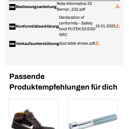
Nota informativa 33
Bedienungsanleitung
Berner_232.pdf
Declaration of
conformity - Safety
15.01.2025
Konformitätserklärung
boot PUTEK S3 ESD
SRC
size table shoes.pdf
Verkaufsunterstützung
Passende
Produktempfehlungen für dich