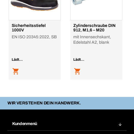
Sicherheitsstiefel
Zylinderschraube DIN
1000V
912, M1,6 – M20
EN ISO 20345:2022, SB
mit Innensechskant,
Edelstahl A2, blank
Lädt...
Lädt...
WIR VERSTEHEN DEIN HANDWERK.
Kundenmenü
Zuletzt bestellte Produkte