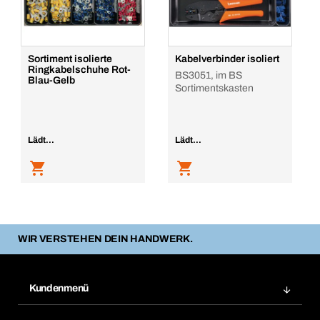
Sortiment isolierte
Kabelverbinder isoliert
Ringkabelschuhe Rot-
BS3051, im BS
Blau-Gelb
Sortimentskasten
Lädt...
Lädt...
WIR VERSTEHEN DEIN HANDWERK.
Kundenmenü
Zuletzt bestellte Produkte