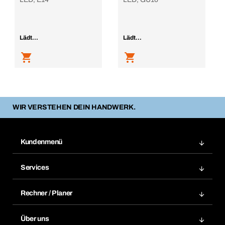
Lädt...
Lädt...
WIR VERSTEHEN DEIN HANDWERK.
Kundenmenü
Zuletzt bestellte Produkte
Services
Meine Bestellungen
Services im Überblick
Rechnungen
Rechner / Planer
BTI by BERNER App
Daueraufträge
Dübelrechner
Elektronischer Datenaustausch
Über uns
Merklisten