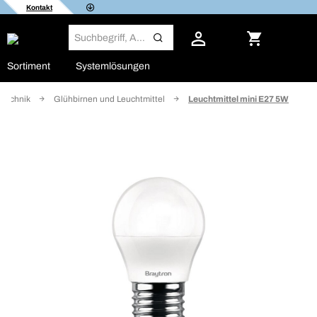
Kontakt
Sortiment
Systemlösungen
ttechnik
Glühbirnen und Leuchtmittel
Leuchtmittel mini E27 5W