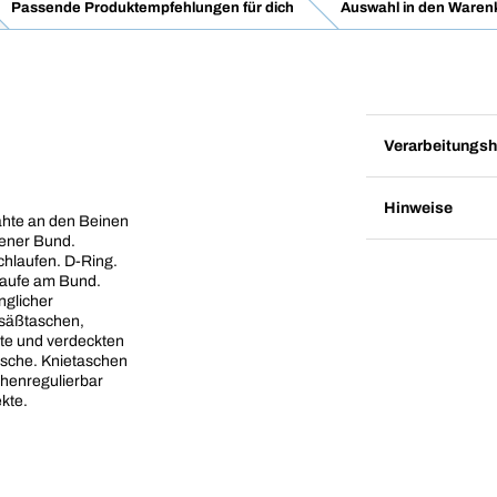
Passende Produktempfehlungen für dich
Auswahl in den Waren
Verarbeitungsh
Hinweise
ähte an den Beinen
tener Bund.
chlaufen. D-Ring.
laufe am Bund.
nglicher
esäßtaschen,
tte und verdeckten
tasche. Knietaschen
henregulierbar
ekte.