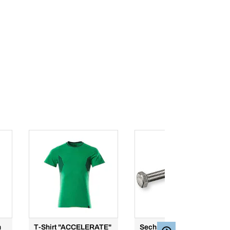
n
T-Shirt "ACCELERATE"
Sechskantschraube