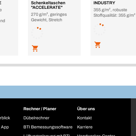
E
Schenkeltaschen
INDUSTRY
"ACCELERATE"
e
355 g/m², robuste
270 g/m², geringes
Stoffqualität: 355 g/m²
Gewicht, Stretch
end
Rechner / Planer
Über uns
rblick
Dübelrechner
Kontakt
 App
BTI Bemessungssoftware
Karriere