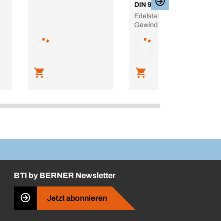
DIN 933, M2 – M24
Edelstahl A2, blank, mit
Gewinde bis Kopf
BTI by BERNER Newsletter
Jetzt abonnieren