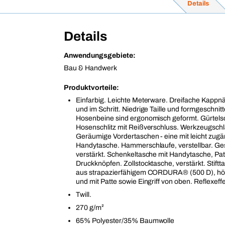
Details
Details
Anwendungsgebiete:
Bau & Handwerk
Produktvorteile:
Einfarbig. Leichte Meterware. Dreifache Kappn
und im Schritt. Niedrige Taille und formgeschnit
Hosenbeine sind ergonomisch geformt. Gürtels
Hosenschlitz mit Reißverschluss. Werkzeugsch
Geräumige Vordertaschen - eine mit leicht zugä
Handytasche. Hammerschlaufe, verstellbar. G
verstärkt. Schenkeltasche mit Handytasche, Pa
Druckknöpfen. Zollstocktasche, verstärkt. Stift
aus strapazierfähigem CORDURA® (500 D), hö
und mit Patte sowie Eingriff von oben. Reflexeff
Twill.
270 g/m²
65% Polyester/35% Baumwolle