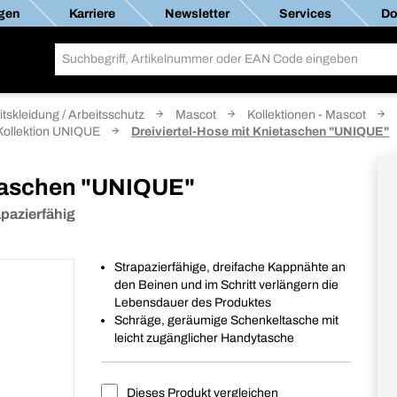
gen
Karriere
Newsletter
Services
Do
itskleidung / Arbeitsschutz
Mascot
Kollektionen - Mascot
 Kollektion UNIQUE
Dreiviertel-Hose mit Knietaschen "UNIQUE"
etaschen "UNIQUE"
apazierfähig
Strapazierfähige, dreifache Kappnähte an
den Beinen und im Schritt verlängern die
Lebensdauer des Produktes
Schräge, geräumige Schenkeltasche mit
leicht zugänglicher Handytasche
Dieses Produkt vergleichen