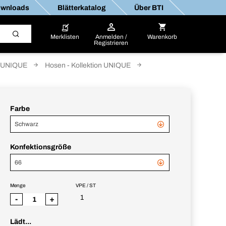
wnloads
Blätterkatalog
Über BTI
Merklisten
Anmelden /
Warenkorb
Registrieren
UNIQUE
Hosen - Kollektion UNIQUE
Farbe
Schwarz
Konfektionsgröße
66
Menge
VPE / ST
1
-
+
Lädt...