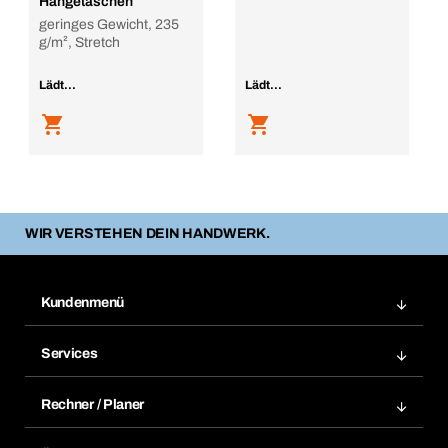
Hängetaschen
geringes Gewicht, 235
g/m², Stretch
Lädt...
Lädt...
WIR VERSTEHEN DEIN HANDWERK.
Kundenmenü
Zuletzt bestellte Produkte
Services
Meine Bestellungen
Services im Überblick
Rechnungen
Rechner / Planer
BTI by BERNER App
Daueraufträge
Dübelrechner