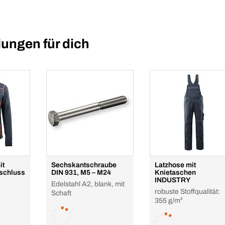
ungen für dich
it
Sechskantschraube
Latzhose mit
schluss
DIN 931, M5 – M24
Knietaschen
INDUSTRY
Edelstahl A2, blank, mit
robuste Stoffqualität:
Schaft
355 g/m²