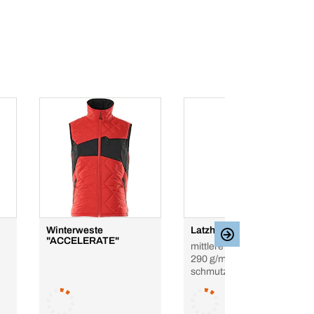
Winterweste
Latzhose SAFE LIGHT
"ACCELERATE"
mittlere Stoffqualität:
290 g/m²,
schmutzabweisend