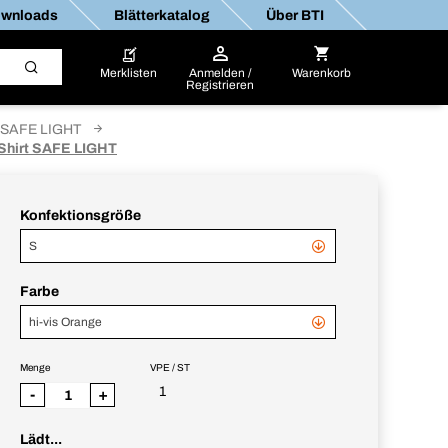
wnloads
Blätterkatalog
Über BTI
Merklisten
Anmelden /
Warenkorb
Registrieren
SAFE LIGHT
Shirt SAFE LIGHT
Konfektionsgröße
S
Farbe
hi-vis Orange
Menge
VPE / ST
1
-
+
Lädt...