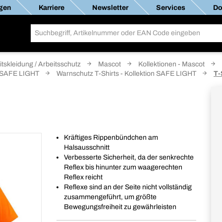
gen
Karriere
Newsletter
Services
Do
itskleidung / Arbeitsschutz
Mascot
Kollektionen - Mascot
on SAFE LIGHT
Warnschutz T-Shirts - Kollektion SAFE LIGHT
T-
Kräftiges Rippenbündchen am
Halsausschnitt
Verbesserte Sicherheit, da der senkrechte
Reflex bis hinunter zum waagerechten
Reflex reicht
Reflexe sind an der Seite nicht vollständig
zusammengeführt, um größte
Bewegungsfreiheit zu gewährleisten