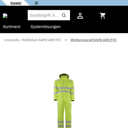
Kontakt
Sortiment
Systemlösungen
nteroveralls - Kollektion SAFE ARCTIC
Winteroverall SAFE ARCTIC