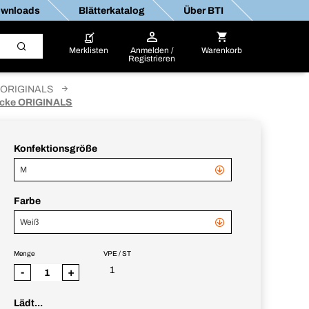
wnloads
Blätterkatalog
Über BTI
Merklisten
Anmelden /
Warenkorb
Registrieren
ORIGINALS
acke ORIGINALS
Konfektionsgröße
M
Farbe
Weiß
Menge
VPE / ST
1
-
+
Lädt...