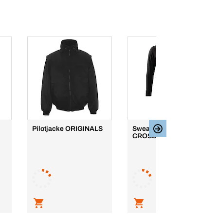
Pilotjacke ORIGINALS
Sweatshirt
CROSSOVER