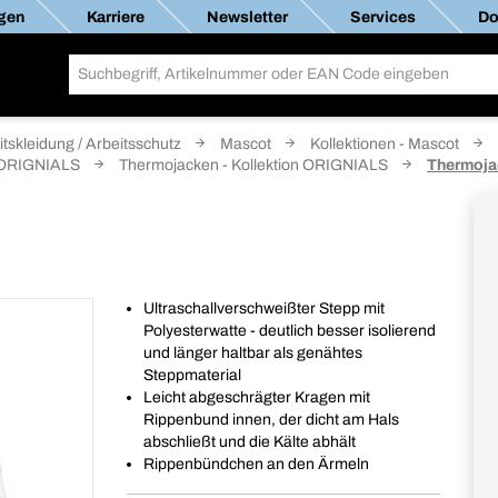
gen
Karriere
Newsletter
Services
Do
itskleidung / Arbeitsschutz
Mascot
Kollektionen - Mascot
n ORIGNIALS
Thermojacken - Kollektion ORIGNIALS
Thermoj
Ultraschallverschweißter Stepp mit
Polyesterwatte - deutlich besser isolierend
und länger haltbar als genähtes
Steppmaterial
Leicht abgeschrägter Kragen mit
Rippenbund innen, der dicht am Hals
abschließt und die Kälte abhält
Rippenbündchen an den Ärmeln