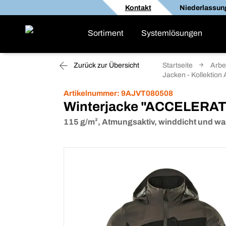
Kontakt
Niederlassun
Sortiment
Systemlösungen
Zurück zur Übersicht
Startseite
Arbe
Jacken - Kollekti
Artikelnummer:
9AJVT080508
Winterjacke "ACCELERA
115 g/m², Atmungsaktiv, winddicht und w