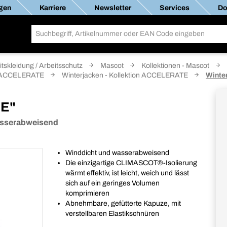
gen
Karriere
Newsletter
Services
Do
itskleidung / Arbeitsschutz
Mascot
Kollektionen - Mascot
on ACCELERATE
Winterjacken - Kollektion ACCELERATE
Winte
TE"
asserabweisend
Winddicht und wasserabweisend
Die einzigartige CLIMASCOT®-Isolierung
wärmt effektiv, ist leicht, weich und lässt
sich auf ein geringes Volumen
komprimieren
Abnehmbare, gefütterte Kapuze, mit
verstellbaren Elastikschnüren