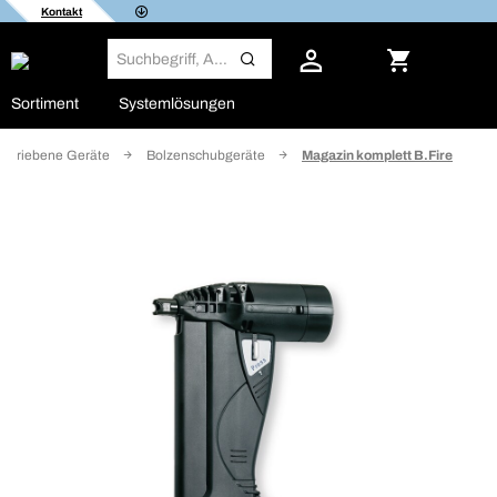
Kontakt
Sortiment
Systemlösungen
betriebene Geräte
Bolzenschubgeräte
Magazin komplett B.Fire