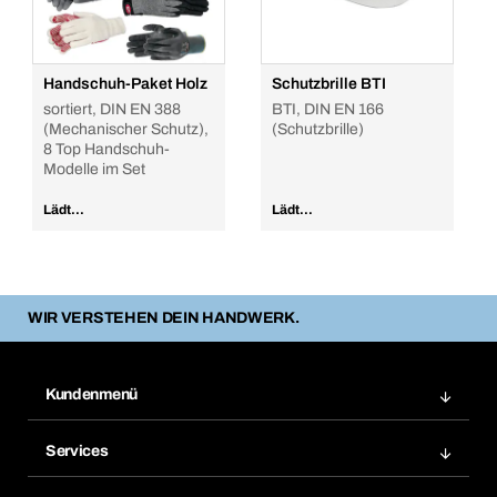
Handschuh-Paket Holz
Schutzbrille BTI
sortiert, DIN EN 388
BTI, DIN EN 166
(Mechanischer Schutz),
(Schutzbrille)
8 Top Handschuh-
Modelle im Set
Lädt...
Lädt...
WIR VERSTEHEN DEIN HANDWERK.
Kundenmenü
Zuletzt bestellte Produkte
Services
Meine Bestellungen
Services im Überblick