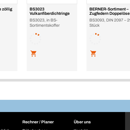
 zöllig
BS3023
BERNER-Sortiment –
Vulkanfiberdichtringe
Zugfedern Doppelöse
BS3023, in BS-
BS3093, DIN 2097 – 2
Sortimentskoffer
Stück
Rechner / Planer
Über uns