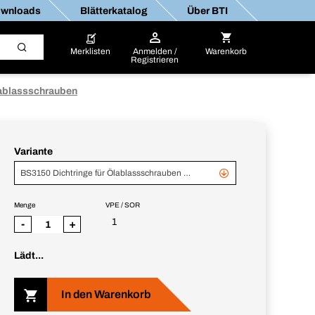
wnloads
Blätterkatalog
Über BTI
Merklisten
Anmelden /
Warenkorb
Registrieren
lablassschrauben
Variante
BS3150 Dichtringe für Ölablassschrauben Sortiment im Koffer
Menge
VPE / SOR
1
-
+
Lädt...
In den Warenkorb