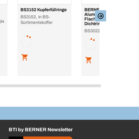
BS3152 Kupferfüllringe
BERNER-Sortiment
Aluminiumdichtring
BS3152, in BS-
Flachscheiben-
94
Sortimentskoffer
Dichtringe
BS3022, DIN 7603
BTI by BERNER Newsletter