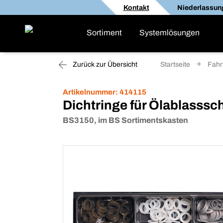
Kontakt
Niederlassun
Sortiment
Systemlösungen
Zurück zur Übersicht
Startseite
Fahr
Artikelnummer:
414115
Dichtringe für Ölablasss
BS3150, im BS Sortimentskasten