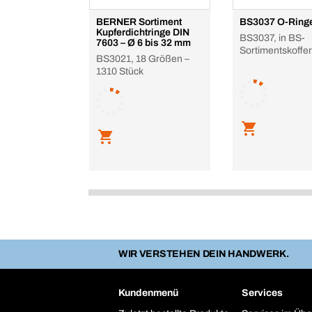
BERNER Sortiment
BS3037 O-Ringe
Kupferdichtringe DIN
BS3037, in BS-
7603 – Ø 6 bis 32 mm
Sortimentskoffer
BS3021, 18 Größen –
1310 Stück
WIR VERSTEHEN DEIN HANDWERK.
Kundenmenü
Services