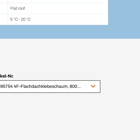
Flat roof
5 °C - 20 °C
ikel-Nr.
9095754 4F-Flachdachklebeschaum, 800 ml