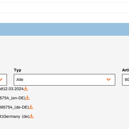
Typ
Art
Alle
tt
12.03.2024
5754_(en-DE)
9095754_(de-DE)
B1
Germany (de)