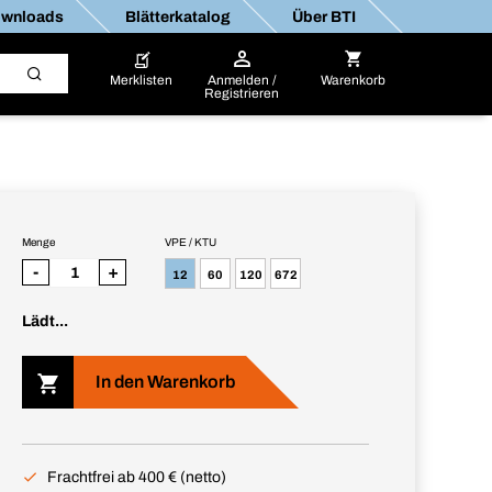
wnloads
Blätterkatalog
Über BTI
Merklisten
Anmelden /
Warenkorb
Registrieren
Menge
VPE / KTU
-
+
12
60
120
672
Lädt...
In den Warenkorb
Frachtfrei ab 400 € (netto)