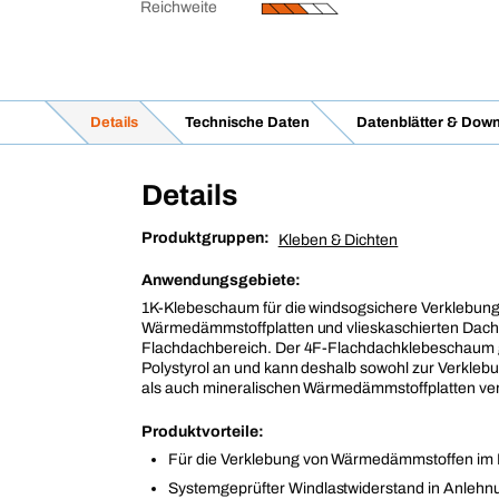
Reichweite
Details
Technische Daten
Datenblätter & Dow
Details
Produktgruppen:
Kleben & Dichten
Anwendungsgebiete:
1K-Klebeschaum für die windsogsichere Verklebun
Wärmedämmstoffplatten und vlieskaschierten Dac
Flachdachbereich. Der 4F-Flachdachklebeschaum gr
Polystyrol an und kann deshalb sowohl zur Verklebu
als auch mineralischen Wärmedämmstoffplatten ve
Produktvorteile:
Für die Verklebung von Wärmedämmstoffen im
Systemgeprüfter Windlastwiderstand in Anleh