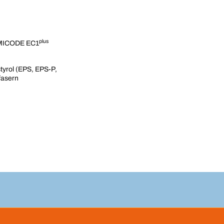
plus
 EMICODE EC1
tyrol (EPS, EPS-P,
fasern