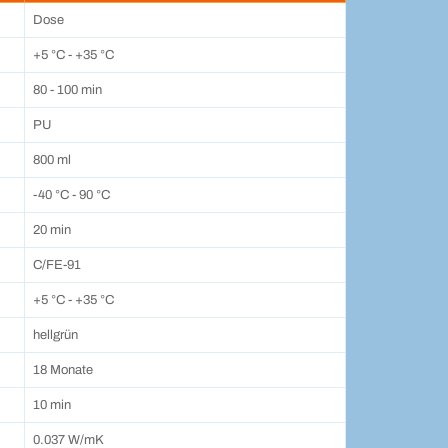
Dose
+5 °C - +35 °C
80 - 100 min
PU
800 ml
-40 °C - 90 °C
20 min
C/FE-91
+5 °C - +35 °C
hellgrün
18 Monate
10 min
0.037 W/mK