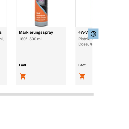
s
Markierungsspray
4W-Vario-Schaum
l,
180°, 500 ml
Pistolenschaum, 750 ml,
Dose, 48 l
Lädt...
Lädt...