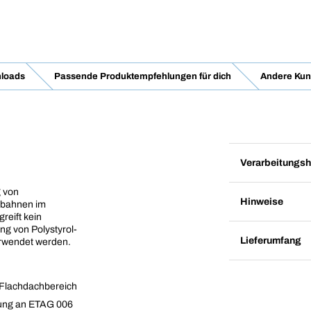
nloads
Passende Produktempfehlungen für dich
Andere Kun
Verarbeitungsh
g von
Hinweise
hbahnen im
eift kein
ng von Polystyrol-
Lieferumfang
rwendet werden.
 Flachdachbereich
nung an ETAG 006