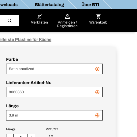
wnloads
Blätterkatalog
Über BTI
Merklisten
Anmelden /
Warenkorb
Registrieren
lleiste Plasline für Küche
Farbe
Satin anodized
Lieferanten-Artikel-Nr.
8060363
Länge
3.9 m
Menge
VPE / ST
10