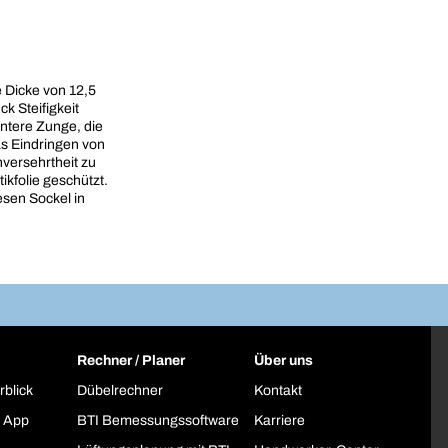
 Dicke von 12,5
k Steifigkeit
untere Zunge, die
as Eindringen von
versehrtheit zu
ikfolie geschützt.
esen Sockel in
Rechner / Planer
Über uns
rblick
Dübelrechner
Kontakt
 App
BTI Bemessungssoftware
Karriere