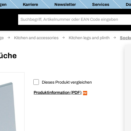
gen
Karriere
Newsletter
Services
Do
ge
Kitchen and accessories
Kitchen legs and plinth
Socke
Küche
Dieses Produkt vergleichen
Produktinformation (PDF)