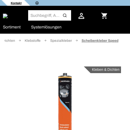
Kontakt
Sortiment
Systemlösungen
& Dichten
Klebstoffe
Spezialkleber
Scheibenkleber Speed
Kleben & Dichten