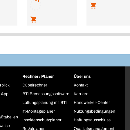
Rechner / Planer
Über uns
rblick
Dübelrechner
Kontakt
 App
BTI Bemessungssoftware
Karriere
Lüftungsplanung mit BTI
Handwerker-Center
h
ift-Montageplaner
Nutzungsbedingungen
ßtabellen
Insektenschutzplaner
Haftungsausschluss
weise
Regalplaner
Qualitätsmanagement