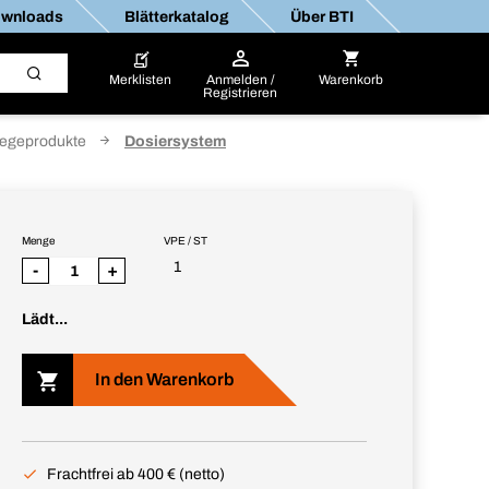
wnloads
Blätterkatalog
Über BTI
Merklisten
Anmelden /
Warenkorb
Registrieren
legeprodukte
Dosiersystem
Menge
VPE / ST
1
-
+
Lädt...
In den Warenkorb
Frachtfrei ab 400 € (netto)