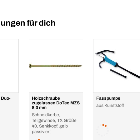
ungen für dich
r Duo-
Holzschraube
Fasspumpe
zugelassen DoTec MZS
aus Kunststoff
8,0 mm
Schneidkerbe,
Teilgewinde, TX Größe
40, Senkkopf, gelb
passiviert