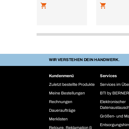
WIR VERSTEHEN DEIN HANDWERK.
Kundenmenü
Services
Zuletzt bestellte Produkte
Services im Übe
Meine Bestellungen
BTI by BERNER
Rechnungen
Elektronischer
Datenaustausc
Daueraufträge
Größen- und Ma
Merklisten
Entsorgungshin
Retoure, Reklamation &