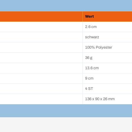
Wert
2.6 cm
schwarz
100% Polyester
36 g
13.6 cm
9 cm
4 ST
136 x 90 x 26 mm