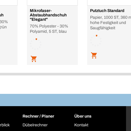
Mikrofaser-
Putztuch Standard
uh
Abstaubhandschuh
Papier, 1000 ST, 360 
"Elegant"
 30%
hohe Festigkeit und
70% Polyester - 30%
grün
Saugfähigkeit
Polyamid, 5 ST, blau
Rechner / Planer
Über uns
rblick
Dübelrechner
Kontakt