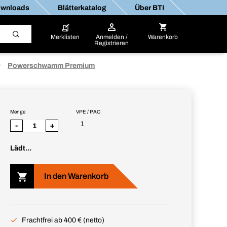
wnloads
Blätterkatalog
Über BTI
Merklisten
Anmelden /
Warenkorb
Registrieren
Powerschwamm Premium
Menge
VPE / PAC
1
-
+
Lädt...
In den Warenkorb
Frachtfrei ab 400 € (netto)