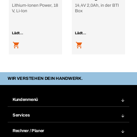
Lithium-Ionen Power, 18
14,4V 2,0Ah, in der BTI
V, Li-Ion
Box
Lädt...
Lädt...
WIR VERSTEHEN DEIN HANDWERK.
Kundenmenü
Zuletzt bestellte Produkte
Services
Meine Bestellungen
Services im Überblick
Rechnungen
Rechner / Planer
BTI by BERNER App