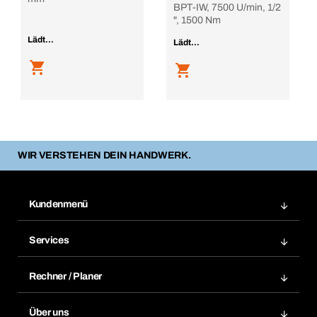
BPT-IW, 7500 U/min, 1/2
", 1500 Nm
Lädt...
Lädt...
WIR VERSTEHEN DEIN HANDWERK.
Kundenmenü
Zuletzt bestellte Produkte
Services
Meine Bestellungen
Services im Überblick
Rechnungen
Rechner / Planer
BTI by BERNER App
Daueraufträge
Dübelrechner
Elektronischer Datenaustausch
Über uns