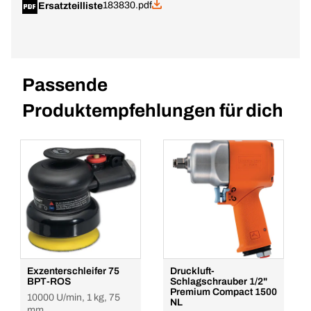
183830.pdf
Ersatzteilliste
Passende
Produktempfehlungen für dich
Exzenterschleifer 75
Druckluft-
BPT-ROS
Schlagschrauber 1/2"
Premium Compact 1500
10000 U/min, 1 kg, 75
NL
mm