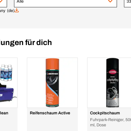
Alle
33
ny (de)
ungen für dich
clean
Reifenschaum Active
Cockpitschaum
Fuhrpark-Reiniger, 50
ml, Dose