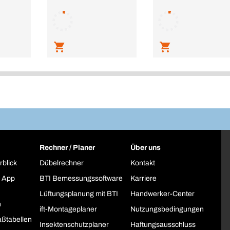
Rechner / Planer
Über uns
rblick
Dübelrechner
Kontakt
 App
BTI Bemessungssoftware
Karriere
Lüftungsplanung mit BTI
Handwerker-Center
h
ift-Montageplaner
Nutzungsbedingungen
ßtabellen
Insektenschutzplaner
Haftungsausschluss