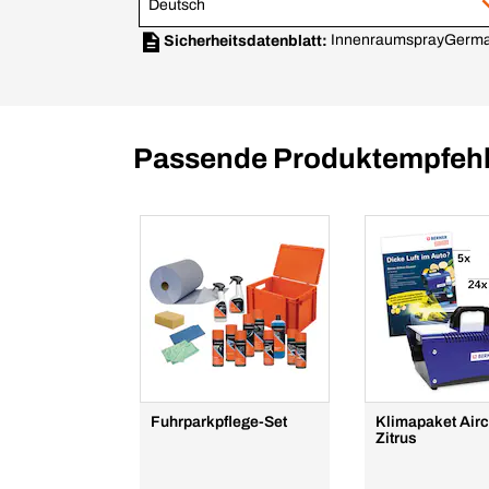
Deutsch
Innenraumspray
Germa
Sicherheitsdatenblatt:
Passende Produktempfehl
Fuhrparkpflege-Set
Klimapaket Air
Zitrus