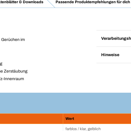
tenblätter & Downloads
Passende Produktempfehlungen für dich
Verarbeitungsh
n Gerüchen im
Hinweise
ng
ine Zerstäubung
Kfz-Innenraum
Wert
farblos / klar, gelblich