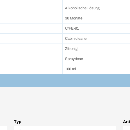
Alkoholische Lösung
36 Monate
C/FE-91
Cabin cleaner
Zitronig
Spraydose
100 ml
Typ
Art