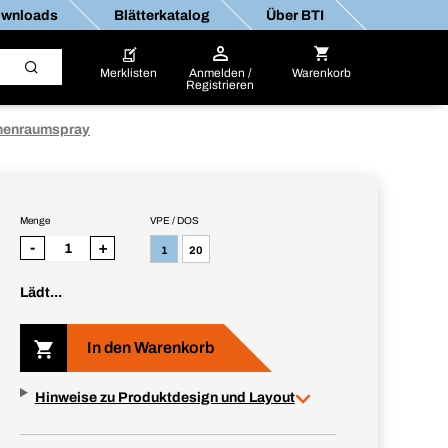
wnloads
Blätterkatalog
Über BTI
Merklisten
Anmelden /
Warenkorb
Registrieren
nenraumspray
Menge
VPE / DOS
-
+
1
20
Lädt...
In den Warenkorb
Hinweise zu Produktdesign und Layout