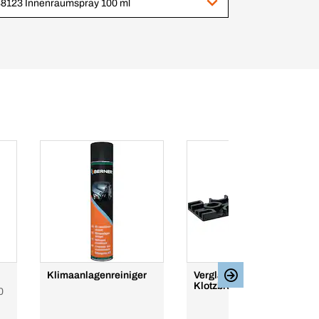
8123 Innenraumspray 100 ml
Klimaanlagenreiniger
Verglasungsklotz /
Klotzbrücke, 50 x 5
0