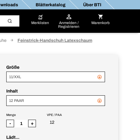
wnloads
Blätterkatalog
Über BTI
Merklisten
Anmelden /
Warenkorb
Registrieren
uhe
Feinstrick-Handschuh Latexschaum
Größe
11/XXL
Inhalt
12 PAAR
Menge
VPE / PAA
12
-
+
Lädt...