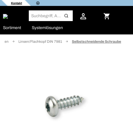
Kontakt
Sortiment
Systemlösungen
auben
Linsen/Flachkopf DIN 7981
Selbstschneidende Schraube