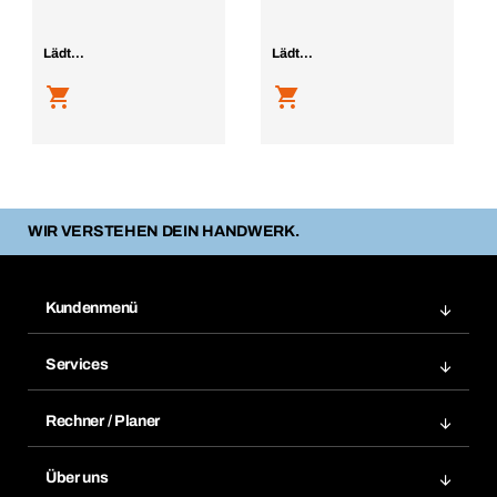
Lädt...
Lädt...
WIR VERSTEHEN DEIN HANDWERK.
Kundenmenü
Zuletzt bestellte Produkte
Services
Meine Bestellungen
Services im Überblick
Rechnungen
Rechner / Planer
BTI by BERNER App
Daueraufträge
Dübelrechner
Elektronischer Datenaustausch
Über uns
Merklisten
BTI Bemessungssoftware