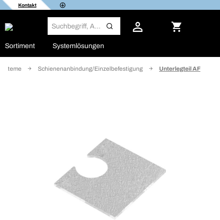
Kontakt
Sortiment
Systemlösungen
systeme
Schienenanbindung/Einzelbefestigung
Unterlegteil AF