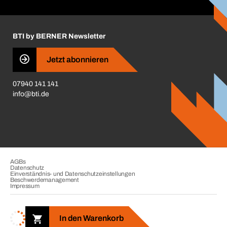
Handwerker-Center
Insektenschutzplaner
Nutzungsbedingungen
Regalplaner
BTI by BERNER Newsletter
Haftungsausschluss
Qualitätsmanagement
Jetzt abonnieren
Zertifikate
07940 141 141
CVV-Liste
info@bti.de
Corporate Responsibility
Business Conduct
AGBs
Datenschutz
Einverständnis- und Datenschutzeinstellungen
Beschwerdemanagement
Impressum
Copyright © 2026. BTI Befestigungstechnik GmbH & Co. KG. Alle
Rechte vorbehalten. Verkauf nur an Unternehmer, Gewerbetreibende,
In den Warenkorb