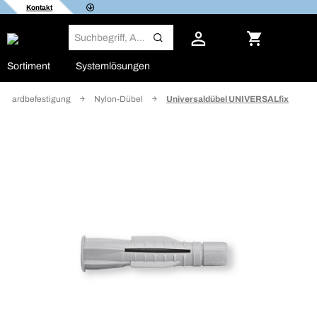
Kontakt
Sortiment
Systemlösungen
andardbefestigung
Nylon-Dübel
Universaldübel UNIVERSALfix