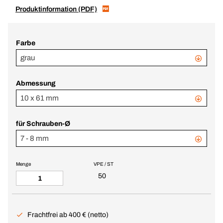
Produktinformation (PDF)
Farbe
grau
Abmessung
10 x 61 mm
für Schrauben-Ø
7 - 8 mm
Menge
VPE / ST
50
Frachtfrei ab 400 € (netto)