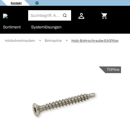
Kontakt
Sortiment
Systemlösungen
Holzbohrschrauben
Bohrspitze
Holz-Bohrschraube EASYtop
TOPline