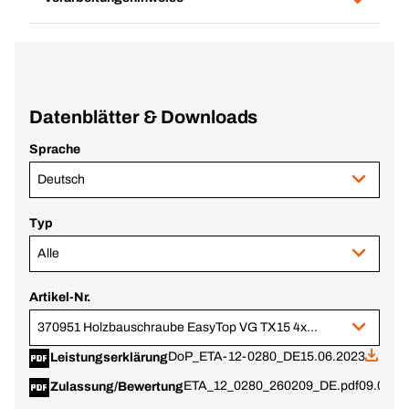
Datenblätter & Downloads
Sprache
Deutsch
Typ
Alle
Artikel-Nr.
370951 Holzbauschraube EasyTop VG TX15 4x40 verzinkt Senkkopf
DoP_ETA-12-0280_DE
15.06.2023
Leistungserklärung
ETA_12_0280_260209_DE.pdf
09.02.2
Zulassung/Bewertung