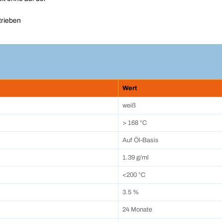
trieben
Wert
weiß
> 168 °C
Auf Öl-Basis
1.39 g/ml
<200 °C
3.5 %
24 Monate