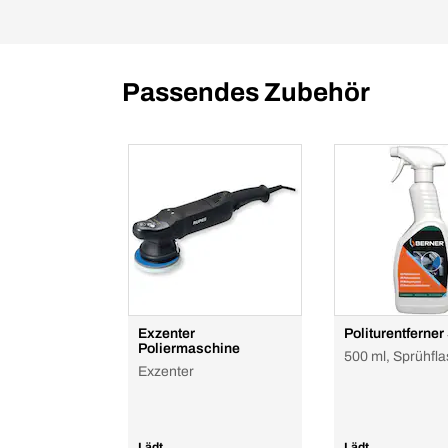
Passendes Zubehör
Exzenter
Politurentferner
Poliermaschine
500 ml, Sprühfl
Exzenter
Lädt...
Lädt...