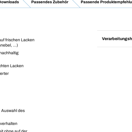
 Downloads
Passendes Zubehör
Passende Produktempfehlun
Verarbeitungsh
auf frischen Lacken
ebel, ...)
nachhaltig
uchten Lacken
erter
e Auswahl des
verhalten
eit ohne auf der