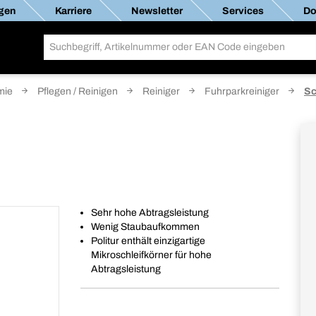
gen
Karriere
Newsletter
Services
Do
mie
Pflegen / Reinigen
Reiniger
Fuhrparkreiniger
Sc
Sehr hohe Abtragsleistung
Wenig Staubaufkommen
Politur enthält einzigartige
Mikroschleifkörner für hohe
Abtragsleistung