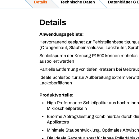
Details
Technische Daten
Datenblätter &
Details
Anwendungsgebiete:
Hervorragend geeignet zur Fehlstellenbeseitigung 
(Orangenhaut, Staubeinschlüsse, Lackläufer, Sprühn
Schleifspuren der Körnung P1500 können mühelos 
auspoliert werden
Partielle Entfernung von tiefen Kratzern bei Gebra
Ideale Schleifpolitur zur Aufbereitung extrem verwitt
Lackoberflächen
Produktvorteile:
High Preformance Schleifpolitur aus hochreinen
Mikroschleifpartikeln
Enorme Abtragsleistung kombinierbar durch di
Applikators
Minimale Staubentwicklung, Optimales Abwisch
Die Ideale Rezeptur sorgt für lange Polierfähigk