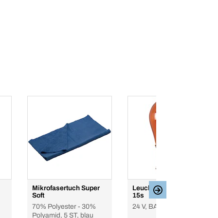
Mikrofasertuch Super
Leuchtmittel 24V BAU
Soft
15s
70% Polyester - 30%
24 V, BAU 15s, orange
Polyamid, 5 ST, blau