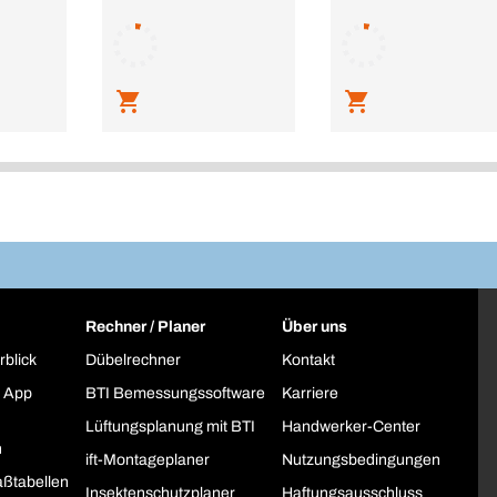
Rechner / Planer
Über uns
rblick
Dübelrechner
Kontakt
 App
BTI Bemessungssoftware
Karriere
Lüftungsplanung mit BTI
Handwerker-Center
h
ift-Montageplaner
Nutzungsbedingungen
ßtabellen
Insektenschutzplaner
Haftungsausschluss