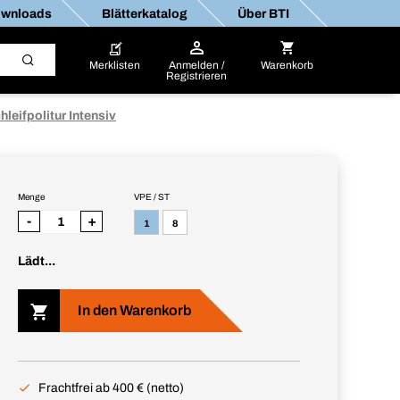
wnloads
Blätterkatalog
Über BTI
Merklisten
Anmelden /
Warenkorb
Registrieren
hleifpolitur Intensiv
Menge
VPE / ST
-
+
1
8
Lädt...
In den Warenkorb
Frachtfrei ab 400 € (netto)