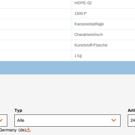
HDPE-02
1500 P
Karosseriepflege
Charakteristisch
Kunststoff-Flasche
1 kg
Typ
Art
Alle
24
Germany (de)