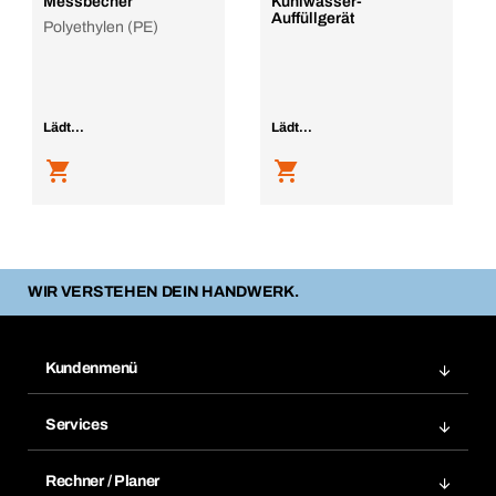
Messbecher
Kühlwasser-
Auffüllgerät
Polyethylen (PE)
Lädt...
Lädt...
WIR VERSTEHEN DEIN HANDWERK.
Kundenmenü
Zuletzt bestellte Produkte
Services
Meine Bestellungen
Services im Überblick
Rechnungen
Rechner / Planer
BTI by BERNER App