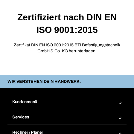
Zertifiziert nach DIN EN
ISO 9001:2015
Zertifikat DIN EN ISO 9001:2015 BTI Befestigungstechnik
GmbH & Co. KG
herunterladen.
WIR VERSTEHEN DEIN HANDWERK.
Kundenmenü
Zuletzt bestellte Produkte
Services
Meine Bestellungen
Services im Überblick
Rechnungen
Rechner / Planer