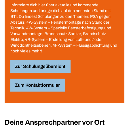
Informiere dich hier über aktuelle und kommende
Schulungen und bringe dich auf den neuesten Stand mit
BTI. Du findest Schulungen zu den Themen: PSA gegen
Absturz, 4W-System – Fenstermontage nach Stand der
Technik, 4W-System – Spezielle Fensterbefestigung und
Vorwandmontage, Brandschutz Sanitär, Brandschutz
Elektro, 4R-System – Erstellung von Luft- und / oder
Winddichtheitsebenen, 4F-System – Flüssigabdichtung und
noch vieles mehr!
Zur Schulungsübersicht
Zum Kontaktformular
Deine Ansprechpartner vor Ort