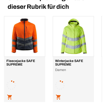
dieser Rubrik für dich
Fleecejacke SAFE
Winterjacke SAFE
S
SUPREME
SUPREME
Damen
L