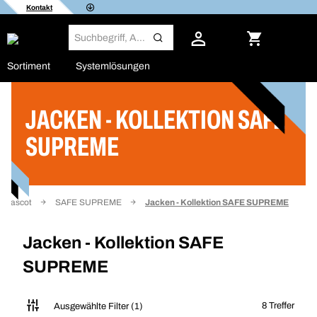
Kontakt
Sortiment
Systemlösungen
JACKEN - KOLLEKTION SAFE
Filter
SUPREME
- Mascot
SAFE SUPREME
Jacken - Kollektion SAFE SUPREME
Jacken - Kollektion SAFE
SUPREME
8 Treffer
Ausgewählte Filter (1)