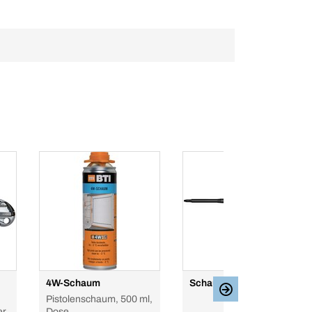
4W-Schaum
Schaumpistole PTFE 3
Pistolenschaum, 500 ml,
er
Dose