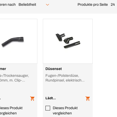
ieren nach
Produkte pro Seite
Beliebtheit
24
mer
Düsenset
ss-/Trockensauger,
Fugen-/Polsterdüse,
mm, m. Clip-
Rundpinsel, elektrisch
luss, elektrisch
leitend, NW 35mm
d
.
Lädt...
ieses Produkt
Dieses Produkt
ergleichen
vergleichen