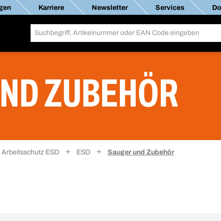
gen
Karriere
Newsletter
Services
Do
UND ZUBEHÖR
Arbeitsschutz ESD
ESD
Sauger und Zubehör