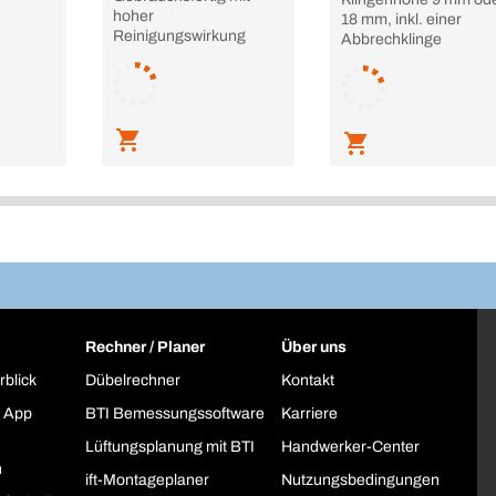
hoher
18 mm, inkl. einer
Reinigungswirkung
Abbrechklinge
Rechner / Planer
Über uns
rblick
Dübelrechner
Kontakt
 App
BTI Bemessungssoftware
Karriere
Lüftungsplanung mit BTI
Handwerker-Center
h
ift-Montageplaner
Nutzungsbedingungen