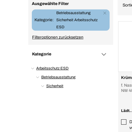
Ausgewählte Filter
Sort
Betriebsausstattung
Kategorie:
Sicherheit Arbeitsschutz
ESD
Filteroptionen zurücksetzen
Kategorie
Arbeitsschutz ESD
Betriebsausstattung
Krüm
f. Na
Sicherheit
NW 40
Ansch
leiten
Lädt..
D
v