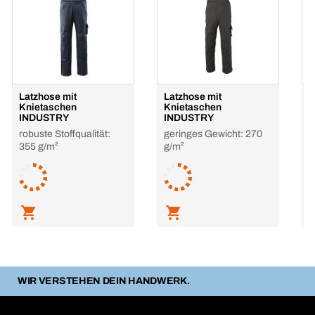
Latzhose mit
Latzhose mit
L
Knietaschen
Knietaschen
K
INDUSTRY
INDUSTRY
I
robuste Stoffqualität:
geringes Gewicht: 270
g
355 g/m²
g/m²
g
L
WIR VERSTEHEN DEIN HANDWERK.