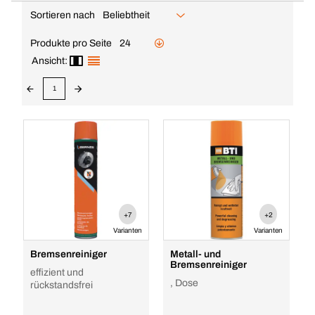
Sortieren nach
Beliebtheit
Produkte pro Seite
24
Ansicht:
1
+7
+2
Varianten
Varianten
Bremsenreiniger
Metall- und
Bremsenreiniger
effizient und
, Dose
rückstandsfrei