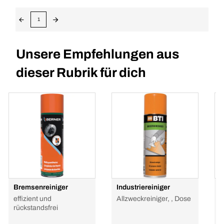
1
Unsere Empfehlungen aus
dieser Rubrik für dich
Bremsenreiniger
Industriereiniger
M
B
effizient und
Allzweckreiniger, , Dose
,
rückstandsfrei