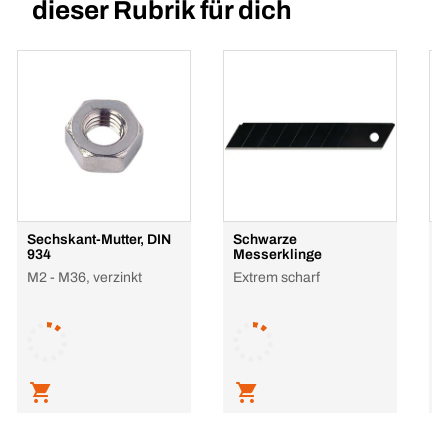
dieser Rubrik für dich
Sechskant-Mutter, DIN
Schwarze
H
934
Messerklinge
P
M2 - M36, verzinkt
Extrem scharf
G
h
R
L