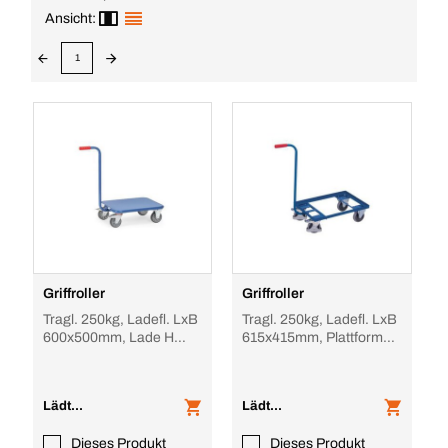
Ansicht:
1
Griffroller
Griffroller
Tragl. 250kg, Ladefl. LxB
Tragl. 250kg, Ladefl. LxB
600x500mm, Lade H
615x415mm, Plattform
185mm, Stahlblechplatte,
offen, RAL5010, 2
RAL5007, 2
Lenk-/2 Bockrol
Lädt...
Lädt...
Dieses Produkt
Dieses Produkt