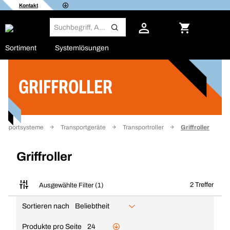
Kontakt
Sortiment
Systemlösungen
GRIFFROLLER
Filter
ansportsysteme
Transportgeräte
Transportroller
Griffroller
Griffroller
2 Treffer
Ausgewählte Filter (1)
Sortieren nach
Beliebtheit
Produkte pro Seite
24