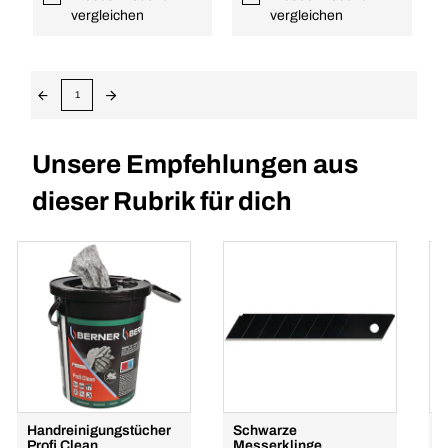
vergleichen
vergleichen
1
Unsere Empfehlungen aus
dieser Rubrik für dich
Handreinigungstücher
Schwarze
S
Profi Clean
Messerklinge
9