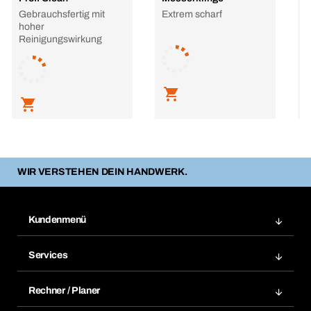
Gebrauchsfertig mit
Extrem scharf
M
hoher
Reinigungswirkung
L
WIR VERSTEHEN DEIN HANDWERK.
Kundenmenü
Zuletzt bestellte Produkte
Services
Meine Bestellungen
Services im Überblick
Rechnungen
Rechner / Planer
BTI by BERNER App
Daueraufträge