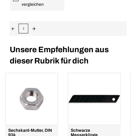
vergleichen
1
Unsere Empfehlungen aus
dieser Rubrik für dich
Sechskant-Mutter, DIN
Schwarze
H
934
Messerklinge
P