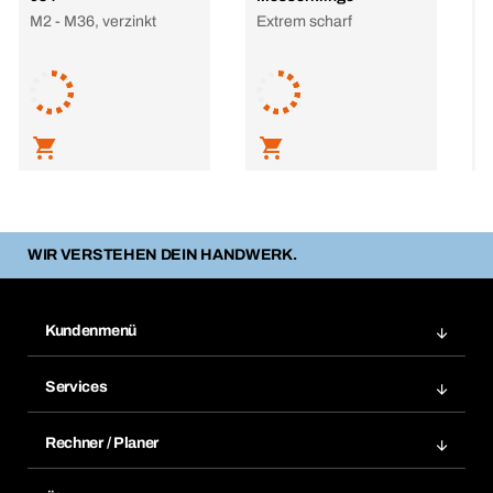
M2 - M36, verzinkt
Extrem scharf
G
h
R
L
WIR VERSTEHEN DEIN HANDWERK.
Kundenmenü
Zuletzt bestellte Produkte
Services
Meine Bestellungen
Services im Überblick
Rechnungen
Rechner / Planer
BTI by BERNER App
Daueraufträge
Dübelrechner