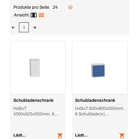
Produkte pro Seite
24
Ansicht:
1
Schubladenschrank
Schubladenschrank
HxBxT
HxBxT 800x800x550mm,
1000x525x550mm, 9
6 Schublade(n),
Schublade(n),
Vollauszug, Korpus
Vollauszug, Korpus
RAL7035, Front
RAL7035, Front
RAL5010
Lädt...
Lädt...
RAL7035