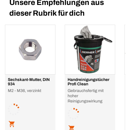
Unsere Empfehlungen aus
dieser Rubrik für dich
Sechskant-Mutter, DIN
Handreinigungstücher
S
934
Profi Clean
M
M2 - M36, verzinkt
Gebrauchsfertig mit
E
hoher
Reinigungswirkung
L