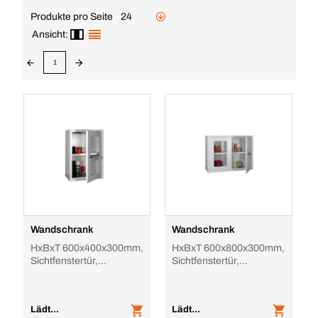
Produkte pro Seite
24
Ansicht:
1
Wandschrank
Wandschrank
HxBxT 600x400x300mm,
HxBxT 600x800x300mm,
Sichtfenstertür,
Sichtfenstertür,
1xStahlboden, Zyl.-Schl.,
1xStahlboden, Zyl.-Schl.,
Korpus RAL7035,
Korpus RAL7035,
Lädt...
Lädt...