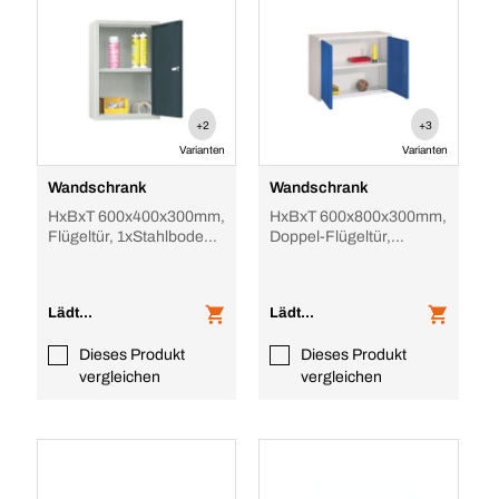
+2
+3
Varianten
Varianten
Wandschrank
Wandschrank
HxBxT 600x400x300mm,
HxBxT 600x800x300mm,
Flügeltür, 1xStahlboden,
Doppel-Flügeltür,
Zyl.-Schl., RAL7035,
1xStahlboden, Zyl.-Schl.,
Front RAL3000
RAL7035, Front
Lädt...
Lädt...
Dieses Produkt
Dieses Produkt
vergleichen
vergleichen