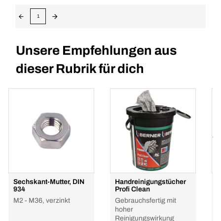
1
Unsere Empfehlungen aus
dieser Rubrik für dich
Sechskant-Mutter, DIN
Handreinigungstücher
S
934
Profi Clean
M
M2 - M36, verzinkt
Gebrauchsfertig mit
E
hoher
Reinigungswirkung