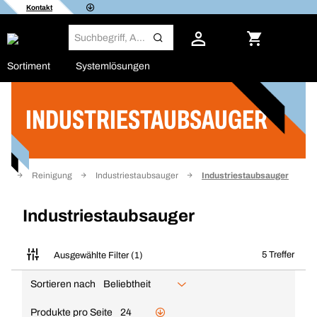
Kontakt
Sortiment
Systemlösungen
INDUSTRIESTAUBSAUGER
Filter
ung
Reinigung
Industriestaubsauger
Industriestaubsauger
Industriestaubsauger
5 Treffer
Ausgewählte Filter (1)
Sortieren nach
Beliebtheit
Produkte pro Seite
24