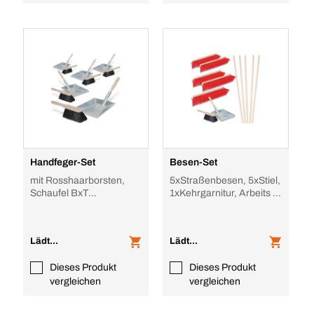
Handfeger-Set
Besen-Set
mit Rosshaarborsten,
5xStraßenbesen, 5xStiel,
Schaufel BxT
1xKehrgarnitur, Arbeits B
220x220mm, Arbeits B
600mm, Holz-Stiel
280mm, Holz-Stiel, Stahl
Lädt...
Lädt...
Dieses Produkt
Dieses Produkt
vergleichen
vergleichen