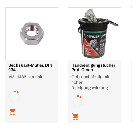
Sechskant-Mutter, DIN
Handreinigungstücher
S
934
Profi Clean
M
M2 - M36, verzinkt
Gebrauchsfertig mit
E
hoher
Reinigungswirkung
L