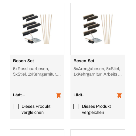
Besen-Set
Besen-Set
5xRosshaarbesen,
5xArengabesen, 5xStiel,
5xStiel, 1xKehrgarnitur,
1xKehrgarnitur, Arbeits B
Arbeits B 500mm, Holz-
400mm, Holz-Stiel
Stiel, f. feinen
Lädt...
Lädt...
Dieses Produkt
Dieses Produkt
vergleichen
vergleichen