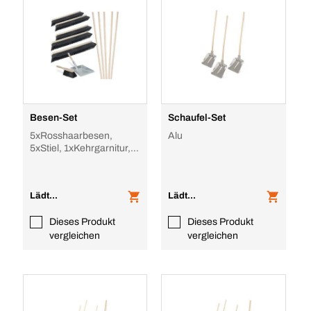
Besen-Set
Schaufel-Set
5xRosshaarbesen,
Alu
5xStiel, 1xKehrgarnitur,
Arbeits B 1000mm, Holz-
Stiel, f. feine
Lädt...
Lädt...
Dieses Produkt
Dieses Produkt
vergleichen
vergleichen