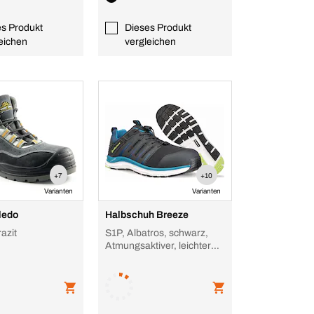
es Produkt
Dieses Produkt
eichen
vergleichen
+7
+10
Varianten
Varianten
oledo
Halbschuh Breeze
azit
S1P, Albatros, schwarz,
Atmungsaktiver, leichter
Textilschaft mit Zip-
Verschluss