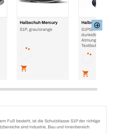
Halbschuh Mercury
Halbschuh Chase
S1P, grau/orange
S1PS, Puma,
dunkelblau,
Atmungsaktiver, leichter
Textilschaft mit Zip-
Verschluss
m Fuß besteht, ist die Schutzklasse S1P der richtige
tzbereiche sind Industrie, Bau und Innenbereich.