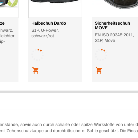
eze
Halbschuh Dardo
Sicherheitsschuh
MOVE
chwarz,
S1P, U-Power,
EN ISO 20345:2011,
leichter
schwarz/rot
S1P, Move
ip-
stände, sowie auch durch scharfe oder spitze Werkstoffe von unter de
mit Zehenschutzkappe und durchtrittsicherer Sohle geschützt. Die Einsa