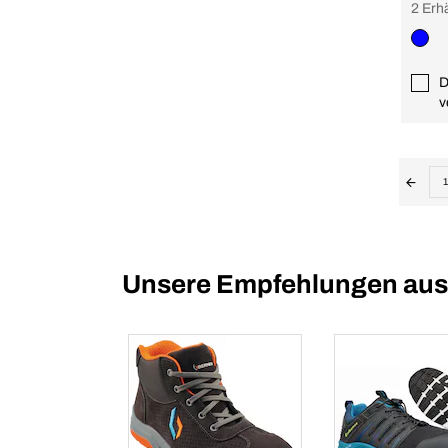
2 Erh
D
v
1
Unsere Empfehlungen aus d