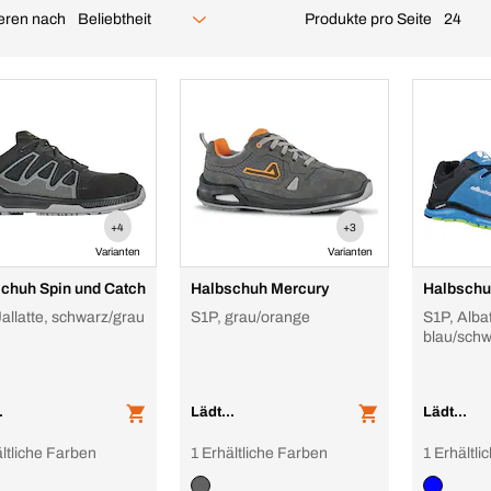
ieren nach
Produkte pro Seite
Beliebtheit
24
+4
+3
Varianten
Varianten
chuh Spin und Catch
Halbschuh Mercury
Halbschuh
Jallatte, schwarz/grau
S1P, grau/orange
S1P, Alba
blau/schw
Atmungsak
Textilsch
.
Lädt...
Lädt...
ltliche Farben
1 Erhältliche Farben
1 Erhältl