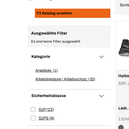
Sort
F3 Katalog ansehen
Ausgewählte Filter
Es sind keine Filter ausgewählt
Kategorie
Angebote
1
Halbs
Arbeitskleidung / Arbeitsschutz
32
S1P, 
Sicherheitsklasse
Lädt..
S1P
23
S1PS
9
1 Erhä