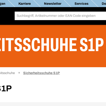
gen
Karriere
Newsletter
Services
Do
ITSSCHUHE S1P
itsschuhe
Sicherheitsschuhe S1P
S1P