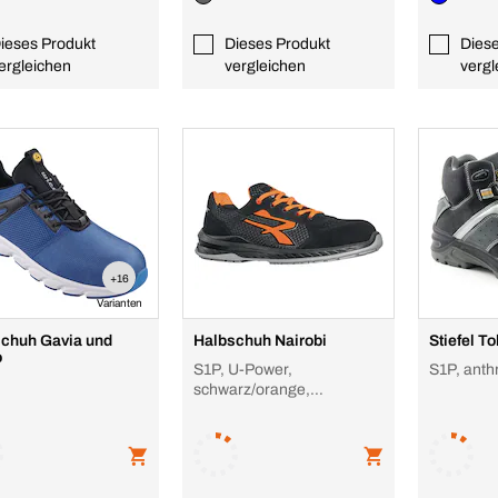
ieses Produkt
Dieses Produkt
Dies
ergleichen
vergleichen
vergl
+16
Varianten
chuh Gavia und
Halbschuh Nairobi
Stiefel T
o
S1P, U-Power,
S1P, anthr
schwarz/orange,
Offenporige Nyloneinsätze
zur Belüftung