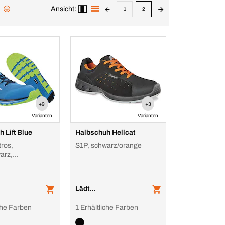
Ansicht:
1
2
+9
+3
Varianten
Varianten
 Lift Blue
Halbschuh Hellcat
tros,
S1P, schwarz/orange
arz,
tiver, leichter
aft ohne Nähte
Lädt...
iche Farben
1 Erhältliche Farben