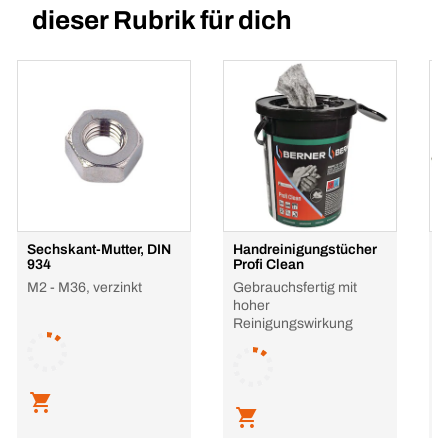
dieser Rubrik für dich
Sechskant-Mutter, DIN
Handreinigungstücher
S
934
Profi Clean
M
M2 - M36, verzinkt
Gebrauchsfertig mit
E
hoher
Reinigungswirkung
L