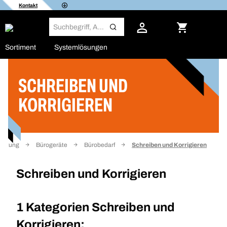
Kontakt
Sortiment
Systemlösungen
SCHREIBEN UND
Filter
KORRIGIEREN
tattung
Bürogeräte
Bürobedarf
Schreiben und Korrigieren
Schreiben und Korrigieren
1 Kategorien
Schreiben und
Korrigieren: